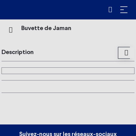
Buvette de Jaman
Description
Que ce soit pour vous ressourcer après une balade,
profiter de la vue ou prendre un verre en terrasse ou tout
autres moments conviviaux, venez vous restaurer à la
buvette de Jaman.
Le restaurant vous propose : planchette apéritive, rösti,
fondue de Jaman, croûte au fromage, tartare de bœuf,
carbonade flamande et douceurs sucrées selon les
produits de saison.
Pour vous rafraîchir ou vous réchauffer, un choix de vins
Suivez-nous sur les réseaux-sociaux