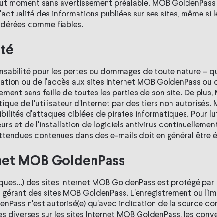
out moment sans avertissement préalable. MOB GoldenPass 
et l'actualité des informations publiées sur ses sites, même s
sidérées comme fiables.
ité
abilité pour les pertes ou dommages de toute nature – qu'
sation ou de l'accès aux sites Internet MOB GoldenPass ou de
ent sans faille de toutes les parties de son site. De plus
ique de l'utilisateur d'Internet par des tiers non autorisé
ssibilités d'attaques ciblées de pirates informatiques. Pour
eurs et de l'installation de logiciels antivirus continuelleme
ttendues contenues dans des e-mails doit en général être é
ternet MOB GoldenPass
ques...) des sites Internet MOB GoldenPass est protégé par l
 gérant des sites MOB GoldenPass. L'enregistrement ou l'im
enPass n'est autorisé(e) qu'avec indication de la source co
es diverses sur les sites Internet MOB GoldenPass, les conve