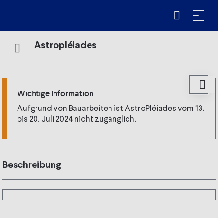
Astropléiades
Wichtige Information
Aufgrund von Bauarbeiten ist AstroPléiades vom 13.
bis 20. Juli 2024 nicht zugänglich.
Beschreibung
Etwas näher an den Sternen!
In einer Höhe von 1.348 Metern, weit weg von den Lichtern
der Stadt, sind die Sterne nah. Tauchen Sie ein in die